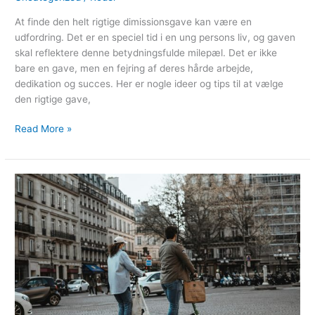
At finde den helt rigtige dimissionsgave kan være en
udfordring. Det er en speciel tid i en ung persons liv, og gaven
skal reflektere denne betydningsfulde milepæl. Det er ikke
bare en gave, men en fejring af deres hårde arbejde,
dedikation og succes. Her er nogle ideer og tips til at vælge
den rigtige gave,
Read More »
El
løbehjul
bedst
i
test