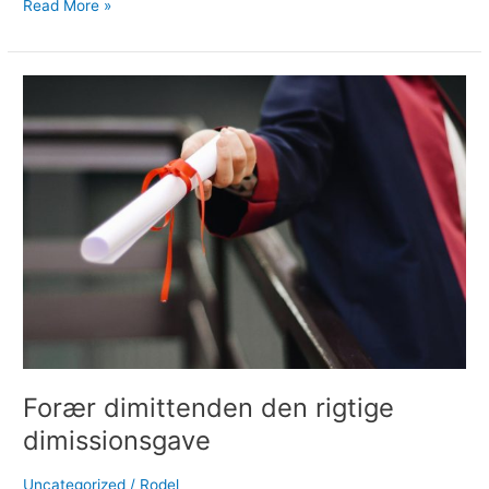
Read More »
Forær
dimittenden
den
rigtige
dimissionsgave
Forær dimittenden den rigtige
dimissionsgave
Uncategorized
/
Rodel