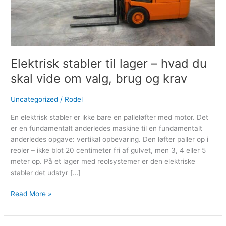
vide
om
valg,
brug
og
krav
Elektrisk stabler til lager – hvad du
skal vide om valg, brug og krav
Uncategorized
/
Rodel
En elektrisk stabler er ikke bare en palleløfter med motor. Det
er en fundamentalt anderledes maskine til en fundamentalt
anderledes opgave: vertikal opbevaring. Den løfter paller op i
reoler – ikke blot 20 centimeter fri af gulvet, men 3, 4 eller 5
meter op. På et lager med reolsystemer er den elektriske
stabler det udstyr […]
Read More »