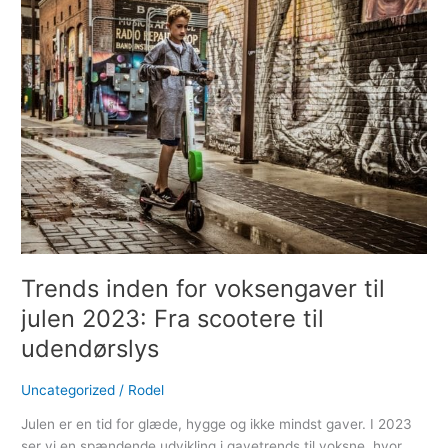
inden
for
voksengaver
til
julen
2023:
Fra
scootere
til
udendørslys
Trends inden for voksengaver til
julen 2023: Fra scootere til
udendørslys
Uncategorized
/
Rodel
Julen er en tid for glæde, hygge og ikke mindst gaver. I 2023
ser vi en spændende udvikling i gavetrends til voksne, hvor