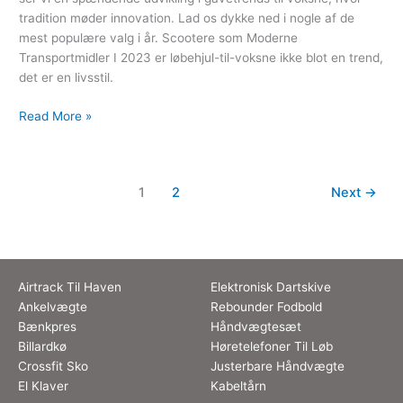
tradition møder innovation. Lad os dykke ned i nogle af de
mest populære valg i år. Scootere som Moderne
Transportmidler I 2023 er løbehjul-til-voksne ikke blot en trend,
det er en livsstil.
Read More »
1
2
Next
→
Airtrack Til Haven
Elektronisk Dartskive
Ankelvægte
Rebounder Fodbold
Bænkpres
Håndvægtesæt
Billardkø
Høretelefoner Til Løb
Crossfit Sko
Justerbare Håndvægte
El Klaver
Kabeltårn