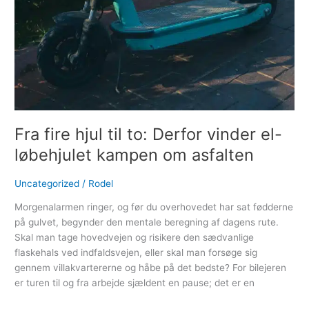
Fra fire hjul til to: Derfor vinder el-
løbehjulet kampen om asfalten
Uncategorized
/
Rodel
Morgenalarmen ringer, og før du overhovedet har sat fødderne
på gulvet, begynder den mentale beregning af dagens rute.
Skal man tage hovedvejen og risikere den sædvanlige
flaskehals ved indfaldsvejen, eller skal man forsøge sig
gennem villakvartererne og håbe på det bedste? For bilejeren
er turen til og fra arbejde sjældent en pause; det er en