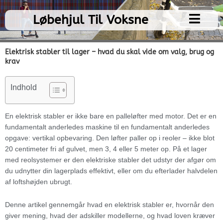
Gå
til
Løbehjul Til Voksne
indholdet
Elektrisk stabler til lager – hvad du skal vide om valg, brug og
krav
Indhold
En elektrisk stabler er ikke bare en palleløfter med motor. Det er en
fundamentalt anderledes maskine til en fundamentalt anderledes
opgave: vertikal opbevaring. Den løfter paller op i reoler – ikke blot
20 centimeter fri af gulvet, men 3, 4 eller 5 meter op. På et lager
med reolsystemer er den elektriske stabler det udstyr der afgør om
du udnytter din lagerplads effektivt, eller om du efterlader halvdelen
af loftshøjden ubrugt.
Denne artikel gennemgår hvad en elektrisk stabler er, hvornår den
giver mening, hvad der adskiller modellerne, og hvad loven kræver