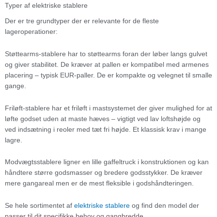
Typer af elektriske stablere
Der er tre grundtyper der er relevante for de fleste
lageroperationer:
Støttearms-stablere har to støttearms foran der løber langs gulvet
og giver stabilitet. De kræver at pallen er kompatibel med armenes
placering – typisk EUR-paller. De er kompakte og velegnet til smalle
gange.
Friløft-stablere har et friløft i mastsystemet der giver mulighed for at
løfte godset uden at maste hæves – vigtigt ved lav loftshøjde og
ved indsætning i reoler med tæt fri højde. Et klassisk krav i mange
lagre.
Modvægtsstablere ligner en lille gaffeltruck i konstruktionen og kan
håndtere større godsmasser og bredere godsstykker. De kræver
mere gangareal men er de mest fleksible i godshåndteringen.
Se hele sortimentet af
elektriske stablere
og find den model der
passer til dit specifikke behov og gangbredde.