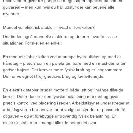
reolniveauer giver tre gange så meget lagerkapacitet på samme
gulvareal – men kun hvis du har udstyr der kan betjene alle
niveauer.
Manuel vs. elektrisk stabler – hvad er forskellen?
Der findes også manuelle stablere, og de er relevante i visse
situationer. Forskellen er enkel:
En manuel stabler løftes ved at pumpe hydraulikken op med et
håndtag – præcis som en palleløfter, bare med en mast der løfter
godset højere. Det kræver mere fysisk kraft og er langsommere.
Den er velegnet til lejlighedsvis brug og lav løftehøjde.
En elektrisk stabler bruger motor til både løft og i mange tilfælde
kørsel. Det reducerer den fysiske belastning markant og giver
præcis kontrol ved placering i reoler. Arbejdstilsynet understreger at
arbejdsgiveren har ansvar for at vælge udstyr der er passende til
opgaven – og at forebygge unødvendig fysisk belastning. En
elektrisk stabler er i mange tilfælde netop det svar.