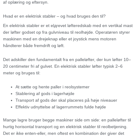
af oplæring og eftersyn.
Hvad er en elektrisk stabler – og hvad bruges den til?
En elektrisk stabler er et elдrevet løfteredskab med en vertikal mast
der løfter godset op fra gulvniveau til reolhøjde. Operatøren styrer
maskinen med en drejeknap eller et joystick mens motoren
håndterer både fremdrift og løft.
Det adskiller den fundamentalt fra en palleløfter, der kun løfter 10–
20 centimeter fri af gulvet. En elektrisk stabler løfter typisk 2–6
meter og bruges til:
At sætte og hente paller i reolsystemer
Stablering af gods i lagerhøjde
Transport af gods der skal placeres på høje niveauer
Effektiv udnyttelse af lagerrummets fulde højde
Mange lagre bruger begge maskiner side om side: en palleløfter til
hurtig horisontal transport og en elektrisk stabler til reolbetjening.
Det er ikke enten-eller, men oftest en kombination der giver det