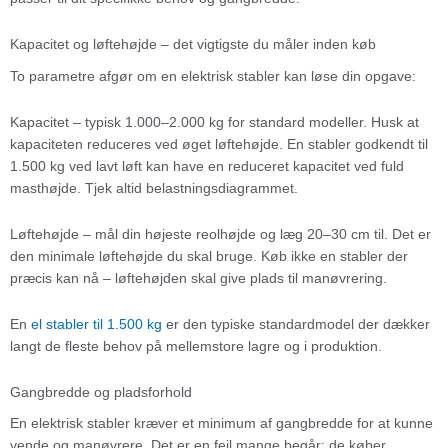
Kapacitet og løftehøjde – det vigtigste du måler inden køb
To parametre afgør om en elektrisk stabler kan løse din opgave:
Kapacitet – typisk 1.000–2.000 kg for standard modeller. Husk at
kapaciteten reduceres ved øget løftehøjde. En stabler godkendt til
1.500 kg ved lavt løft kan have en reduceret kapacitet ved fuld
masthøjde. Tjek altid belastningsdiagrammet.
Løftehøjde – mål din højeste reolhøjde og læg 20–30 cm til. Det er
den minimale løftehøjde du skal bruge. Køb ikke en stabler der
præcis kan nå – løftehøjden skal give plads til manøvrering.
En
el stabler til 1.500 kg
er den typiske standardmodel der dækker
langt de fleste behov på mellemstore lagre og i produktion.
Gangbredde og pladsforhold
En elektrisk stabler kræver et minimum af gangbredde for at kunne
vende og manøvrere. Det er en fejl mange begår: de køber