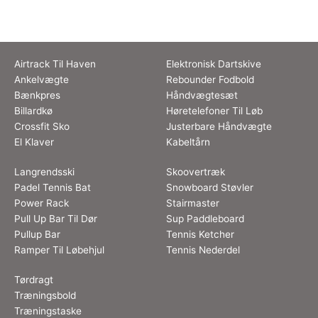
Airtrack Til Haven
Elektronisk Dartskive
Ankelvægte
Rebounder Fodbold
Bænkpres
Håndvægtesæt
Billardkø
Høretelefoner Til Løb
Crossfit Sko
Justerbare Håndvægte
El Klaver
Kabeltårn
Langrendsski
Skoovertræk
Padel Tennis Bat
Snowboard Støvler
Power Rack
Stairmaster
Pull Up Bar Til Dør
Sup Paddleboard
Pullup Bar
Tennis Ketcher
Ramper Til Løbehjul
Tennis Nederdel
Tørdragt
Træningsbold
Træningstaske