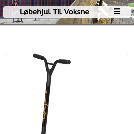
Gå
til
Løbehjul Til Voksne
indholdet