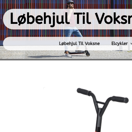
Gå
til
Løbehjul Til Voks
indholdet
Løbehjul Til Voksne
Elcykler