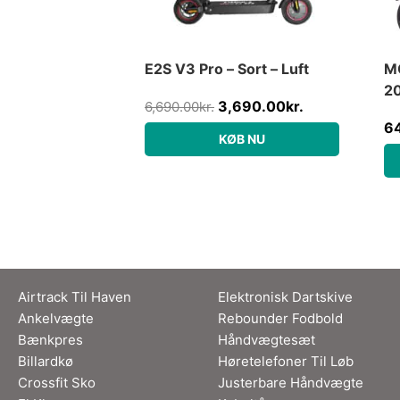
E2S V3 Pro – Sort – Luft
MC
2
3,690.00
kr.
6,690.00
kr.
m/
6
KØB NU
Airtrack Til Haven
Elektronisk Dartskive
Ankelvægte
Rebounder Fodbold
Bænkpres
Håndvægtesæt
Billardkø
Høretelefoner Til Løb
Crossfit Sko
Justerbare Håndvægte