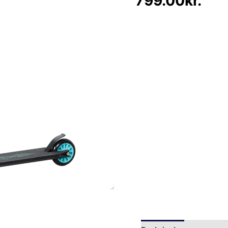
799.00
kr.