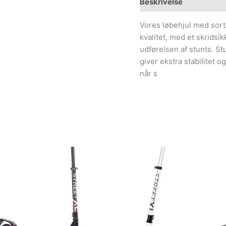
Beskrivelse
Yderliger
Vores løbehjul med sort
kvalitet, med et skridsi
udførelsen af stunts. S
giver ekstra stabilitet o
når s