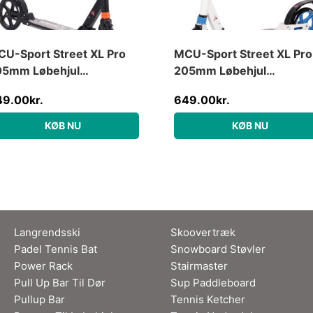
U-Sport Street XL Pro
MCU-Sport Street XL Pro
05mm Løbehjul
205mm Løbehjul
støddæmpning, Sort
m/støddæmpning, Blå
49.00
kr.
649.00
kr.
KØB NU
KØB NU
Langrendsski
Skoovertræk
Padel Tennis Bat
Snowboard Støvler
Power Rack
Stairmaster
Pull Up Bar Til Dør
Sup Paddleboard
Pullup Bar
Tennis Ketcher