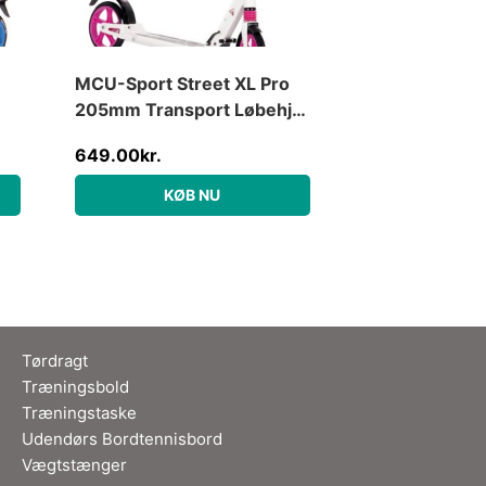
MCU-Sport Street XL Pro
205mm Transport Løbehjul
m/støddæmpning, Pink
649.00
kr.
KØB NU
Tørdragt
Træningsbold
Træningstaske
Udendørs Bordtennisbord
Vægtstænger