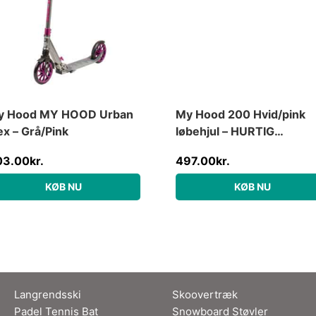
y Hood MY HOOD Urban
My Hood 200 Hvid/pink
ex – Grå/Pink
løbehjul – HURTIG
LEVERING – Til børn &
03.00
kr.
497.00
kr.
voksne
KØB NU
KØB NU
Langrendsski
Skoovertræk
Padel Tennis Bat
Snowboard Støvler