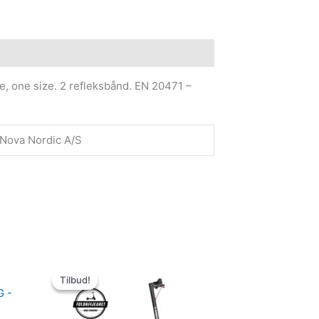
e information
ne, one size. 2 refleksbånd. EN 20471 –
Nova Nordic A/S
Den
Den
oprindelige
aktuelle
Tilbud!
Tilbud!
pris
pris
var:
er: