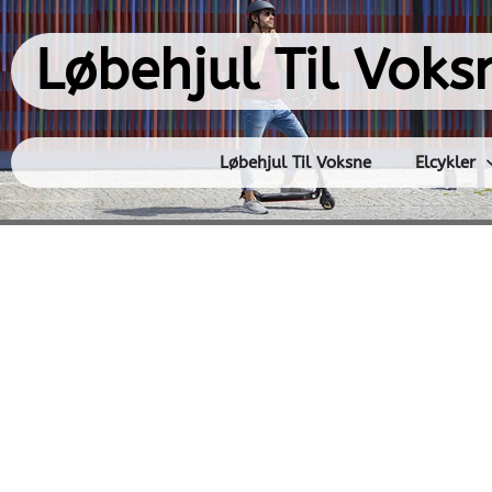
Gå
til
Løbehjul Til Voks
indholdet
Løbehjul Til Voksne
Elcykler