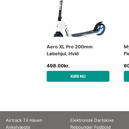
Aero XL Pro 200mm
M
Løbehjul, Hvid
Fl
498.00
kr.
6
KØB NU
Airtrack Til Haven
Elektronisk Dartskive
Ankelvægte
Rebounder Fodbold