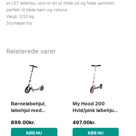
et LET løbehjul, som er let at folde ud og folde sammen.
perfekt til både børn og voksne.
Vægt: 3,52 kg
Styrhøjde fra
Relaterede varer
Børneløbehjul,
My Hood 200
løbehjul med
Hvid/pink løbehjul –
støddæmpning,
HURTIG LEVERING
899.00
kr.
497.00
kr.
sammenklappelig
– Til børn & voksne
og højdejusterbar,
KØB NU
KØB NU