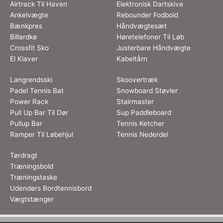
Airtrack Til Haven
Elektronisk Dartskive
Ankelvægte
Rebounder Fodbold
Bænkpres
Håndvægtesæt
Billardkø
Høretelefoner Til Løb
Crossfit Sko
Justerbare Håndvægte
El Klaver
Kabeltårn
Langrendsski
Skoovertræk
Padel Tennis Bat
Snowboard Støvler
Power Rack
Stairmaster
Pull Up Bar Til Dør
Sup Paddleboard
Pullup Bar
Tennis Ketcher
Ramper Til Løbehjul
Tennis Nederdel
Tørdragt
Træningsbold
Træningstaske
Udendørs Bordtennisbord
Vægtstænger